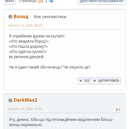
2
Страницы
1
ВНИЗ
ДЕЙСТВИЯ ПОЛЬЗОВАТЕЛЯ
Волод
Вне лингвистики
августа 10, 2020, 08:29
Я сприймаю фрази на кшталт:
«Хто зварила борщ?»
«Хто пішла додому?»
«Хто одягла сукню?»
як рипіння дверей.
Чи я один такий збоченець? Чи лікують це?
QQ
ЦИТИРОВАТЬ
DarkMax2
августа 10, 2020, 10:16
#1
Угу, дивно. Хіба що під інтонаційним виділенням більш-
менш нормально.