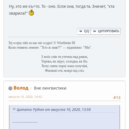
Ну, это же къ+то. То - оно. Если она, тогда та. Значит, "хта
зварила?"
QQ
ЦИТИРОВАТЬ
Tej wojny nikt za nas nie wygra! © Wiedźmin III
Коли зчинять лемент: "Хто ж знав?!" — відповімо: "Ми".
З моїх снів ти утечеш над ранок,
Терпка, як аґрус, солодка, як біз.
Хочу снить чорні локи сплута́ні,
Фіалкові очі, мокрі від сліз.
Волод
Вне лингвистики
августа 10, 2020, 14:42
#13
Цитата: Python от августа 10, 2020, 13:59
......................