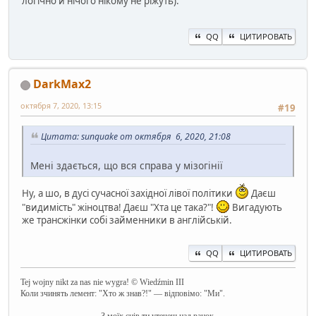
логічно й нічого нікому не ріжуть).
QQ
ЦИТИРОВАТЬ
DarkMax2
октября 7, 2020, 13:15
#19
Цитата: sunquake от октября 6, 2020, 21:08
Мені здається, що вся справа у мізогінії
Ну, а шо, в дусі сучасної західної лівої політики
Даєш
"видимість" жіноцтва! Даєш "Хта це така?"!
Вигадують
же трансжінки собі займенники в англійській.
QQ
ЦИТИРОВАТЬ
Tej wojny nikt za nas nie wygra! © Wiedźmin III
Коли зчинять лемент: "Хто ж знав?!" — відповімо: "Ми".