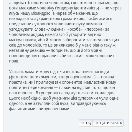
людина є біологічно чоловіком, і достеменно знаємо, що
вона має саме чоловічу ґендерну ідентичність) — не через
якусь нашу мізандрію, а через обмеження, що
накладаються українською граматикою. І якби якийсь
представник умовного чоловічого руху вимагав
узгоджувати слова «людина», «особа», «персона» за
чоловічим родом, намагався б утворити від них
маскулінітиви, або й зовсім заборонити застосування цих
слів до чоловіків, то це викликало б у мене рівно таку ж
негативну реакцію — попри те, що ці його мовні
нововведення подавались би як захист моїх чоловічих
прав.
Узагалі, ламати мову під ті чи інші політичні погляди
(фемінізм, антикомунізм, інтернаціоналізм...) — погана
практика. Як і приписувати опонентові невластиві йому
політичні переконання — тільки на відставі того, що він
ваш опонент. В суперечці народжується істина, але для
цього необхідно, щоб учасники цієї суперечки чули одне
одного, а не затуляли собі вуха, виправдовуючись
фальшивими звинуваченнями.
QQ
ЦИТИРОВАТЬ