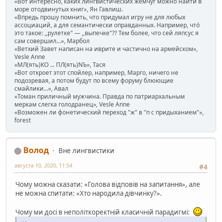
«Вот интересно, каких лингвистических жемчуг можно найти в
море отодвинутых книг», Ян Гавлиш.
«Впредь прошу помнить, что придумал игру не для любых
ассоциаций, а для семантически оправданных. Например, чтó
это такое: ,,рулетке" — ,,выпечке"?? Тем более, что сей ляпсус я
сам совершил...», Марбол
«Ветхий Завет написан на иврите и частично на армейском»,
Vesle Anne
«МЛ(ять)КО ... ПЛ(ять)NЪ», Тася
«Вот откроет этот спойлер, например, Марго, ничего не
подозревая, а потом будут по всему форуму блюющие
смайлики...», Авал
«Томан приличный мужчина. Правда по патриархальным
меркам слегка голодранец», Vesle Anne
«Возможен ли фонетический переход "ж" в "п с придыханием"»,
forest
Волод
Вне лингвистики
августа 10, 2020, 11:54
#4
Чому можна сказати: «Голова відповів на запитання», але
не можна спитати: «Хто народила дівчинку?».
Чому ми досі в неполіткоректній класичній парадигмі: