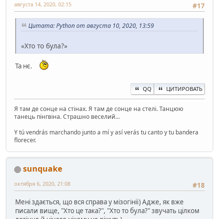
августа 14, 2020, 02:15
#17
Цитата: Python от августа 10, 2020, 13:59
«Хто то була?»
Та нє.
QQ
ЦИТИРОВАТЬ
Я там де сонце на стінах. Я там де сонце на стелі. Танцюю
танець пінгвіна. Страшно веселий...
Y tú vendrás marchando junto a mí y así verás tu canto y tu bandera
florecer.
sunquake
октября 6, 2020, 21:08
#18
Мені здається, що вся справа у мізогінії) Адже, як вже
писали вище, "Хто це така?", "Хто то була?" звучать цілком