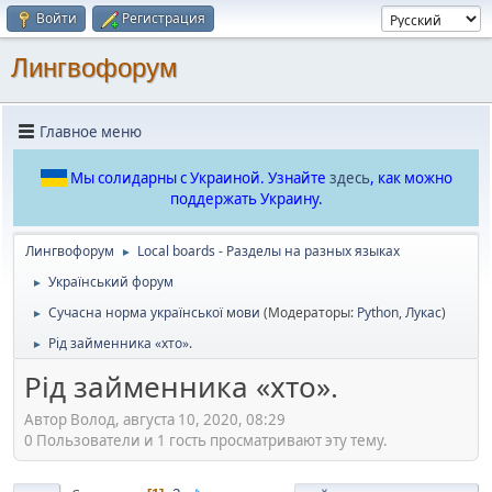
Войти
Регистрация
Лингвофорум
Главное меню
Мы солидарны с Украиной. Узнайте
здесь
, как можно
поддержать Украину.
Лингвофорум
Local boards - Разделы на разных языках
►
Український форум
►
Сучасна норма української мови
(Модераторы:
Python
,
Лукас
)
►
Рід займенника «хто».
►
Рід займенника «хто».
Автор Волод, августа 10, 2020, 08:29
0 Пользователи и 1 гость просматривают эту тему.