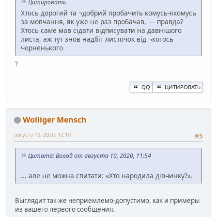
Цитировать
Хтось дорогий та ¬добрий пробачить комусь-якомусь
за мовчання, як уже не раз пробачав, — правда?
Хтось саме мав сідати відписувати на давнішого
листа, аж тут знов надбіг листочок від ¬когось
чорненького
?
QQ
ЦИТИРОВАТЬ
Wolliger Mensch
августа 10, 2020, 12:10
#5
Цитата: Волод от августа 10, 2020, 11:54
... але не можна спитати: «Хто народила дівчинку?».
Выглядит так же неприемлемо-допустимо, как и примеры
из вашего первого сообщения.