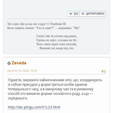
QQ
ЦИТИРОВАТЬ
Tej wojny nikt za nas nie wygra! © Wiedźmin III
Коли зчинять лемент: "Хто ж знав?!" — відповімо: "Ми".
З моїх снів ти утечеш над ранок,
Терпка, як аґрус, солодка, як біз.
Хочу снить чорні локи сплута́ні,
Фіалкові очі, мокрі від сліз.
Zavada
августа 10, 2020, 10:39
#2
Пiдмети, вираженi займенниками
хто, що
, координують
iз собою присудок у формi третьої особи однини
теперiшнього часу, а в минулому часi та в умовному
способi хто вимагає форми чоловічого роду, а що —
середнього.
http://sbc.ptngu.com/51L23.html