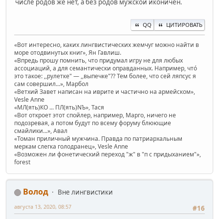
числе родов же нет, а без родов мужской иконичен.
QQ
ЦИТИРОВАТЬ
«Вот интересно, каких лингвистических жемчуг можно найти в
море отодвинутых книг», Ян Гавлиш.
«Впредь прошу помнить, что придумал игру не для любых
ассоциаций, а для семантически оправданных. Например, чтó
это такое: ,,рулетке" — ,,выпечке"?? Тем более, что сей ляпсус я
сам совершил...», Марбол
«Ветхий Завет написан на иврите и частично на армейском»,
Vesle Anne
«МЛ(ять)КО ... ПЛ(ять)NЪ», Тася
«Вот откроет этот спойлер, например, Марго, ничего не
подозревая, а потом будут по всему форуму блюющие
смайлики...», Авал
«Томан приличный мужчина. Правда по патриархальным
меркам слегка голодранец», Vesle Anne
«Возможен ли фонетический переход "ж" в "п с придыханием"»,
forest
Волод
Вне лингвистики
августа 13, 2020, 08:57
#16