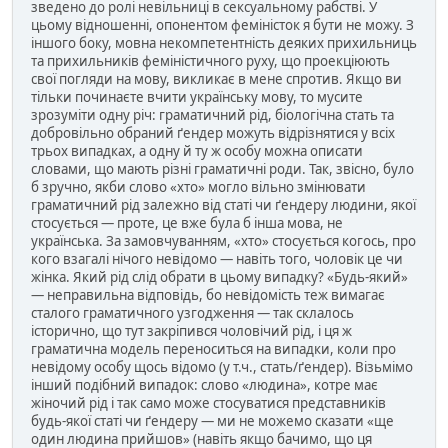
зведено до ролі невільниці в сексуальному рабстві. У
цьому відношенні, опонентом феміністок я бути не можу. З
іншого боку, мовна некомпетентність деяких прихильниць
та прихильників феміністичного руху, що проекціюють
свої погляди на мову, викликає в мене спротив. Якщо ви
тільки починаєте вчити українську мову, то мусите
зрозуміти одну річ: граматичний рід, біологічна стать та
добровільно обраний ґендер можуть відрізнятися у всіх
трьох випадках, а одну й ту ж особу можна описати
словами, що мають різні граматичні роди. Так, звісно, було
б зручно, якби слово «хто» могло вільно змінювати
граматичний рід залежно від статі чи ґендеру людини, якої
стосується — проте, це вже була б інша мова, не
українська. За замовчуванням, «хто» стосується когось, про
кого взагалі нічого невідомо — навіть того, чоловік це чи
жінка. Який рід слід обрати в цьому випадку? «Будь-який»
— неправильна відповідь, бо невідомість теж вимагає
сталого граматичного узгодження — так склалось
історично, що тут закріпився чоловічий рід, і ця ж
граматична модель переноситься на випадки, коли про
невідому особу щось відомо (у т.ч., стать/ґендер). Візьмімо
інший подібний випадок: слово «людина», котре має
жіночий рід і так само може стосуватися представників
будь-якої статі чи ґендеру — ми не можемо сказати «ще
один людина прийшов» (навіть якщо бачимо, що ця