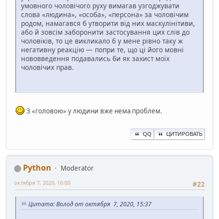
умовного чоловічого руху вимагав узгоджувати
слова «людина», «особа», «персона» за чоловічим
родом, намагався б утворити від них маскулінітиви,
або й зовсім заборонити застосування цих слів до
чоловіків, то це викликало б у мене рівно таку ж
негативну реакцію — попри те, що ці його мовні
нововведення подавались би як захист моїх
чоловічих прав.
З «головою» у людини вже нема проблем.
QQ
ЦИТИРОВАТЬ
Python
Moderator
октября 7, 2020, 16:00
#22
Цитата: Волод от октября 7, 2020, 15:37