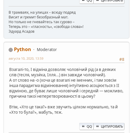
QQ
ЦИТИРОВАТЬ
В трамваях, на улицах – всюду подряд
Висит и гремит безобразный мат.
Но только не гневайтесь так сурово –
Теперь это – «гласность», «свобода слова»!
Эдуард Асадов
Python
Moderator
августа 10, 2020, 13:59
#8
Взагалі-то, І відміна дозволяє чоловічий рід (а в деяких
слів (тесля, музи́ка, Ілля...) він завжди чоловічий).
А от слово на -о (хоча це взагалі не іменник, і там зовсім
інша парадигма відмінювання) інтуїтивно асоціюється з ІІ
відміною, де буває лише чоловічий і середній — можливо,
причина такої неперетворюваності в цьому?
Втім, «Хто це така?» вже звучить цілком нормально, та й
«Хто то була?», мабуть, теж.
QQ
ЦИТИРОВАТЬ