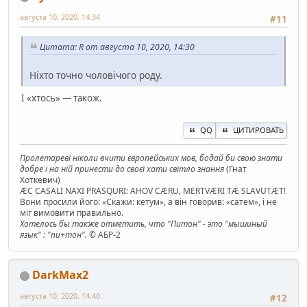
августа 10, 2020, 14:34
#11
Цитата: R от августа 10, 2020, 14:30
Ніхто точно чоловічого роду.
І «хтось» — також.
QQ
ЦИТИРОВАТЬ
Пролетареві ніколи вчити європейських мов, бодай би свою знати
добре і на ній принести до своєї хати світло знання
(Гнат
Хоткевич)
ÆC CASALI NAXI PRASQURI: AHOV CÆRU, MERTVÆRI TÆ SLAVUTÆT!
Вони просили його: «Скажи: кетум», а він говорив: «сатем», і не
міг вимовити правильно.
Хотелось бы также отметить, что "Питон" - это "мышиный
язык" : "пи+тон".
© АБР-2
DarkMax2
августа 10, 2020, 14:40
#12