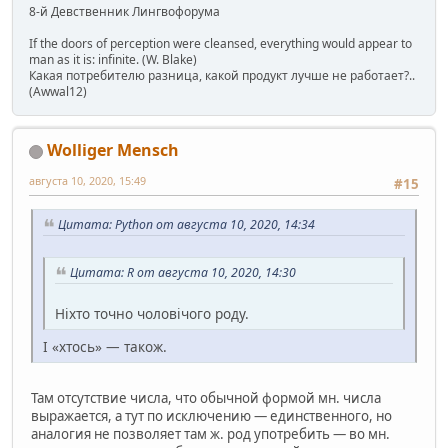
8-й Девственник Лингвофорума
If the doors of perception were cleansed, everything would appear to
man as it is: infinite. (W. Blake)
Какая потребителю разница, какой продукт лучше не работает?..
(Awwal12)
Wolliger Mensch
августа 10, 2020, 15:49
#15
Цитата: Python от августа 10, 2020, 14:34
Цитата: R от августа 10, 2020, 14:30
Ніхто точно чоловічого роду.
І «хтось» — також.
Там отсутствие числа, что обычной формой мн. числа
выражается, а тут по исключению — единственного, но
аналогия не позволяет там ж. род употребить — во мн.