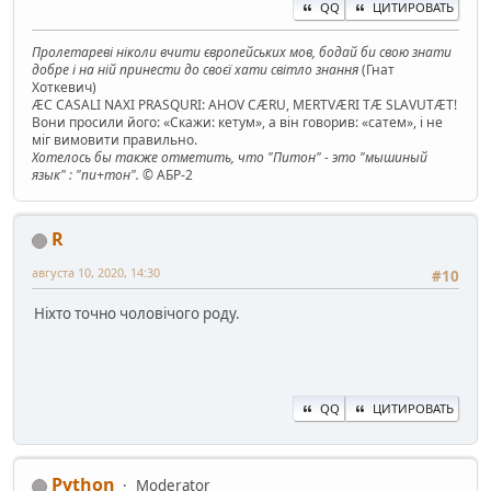
QQ
ЦИТИРОВАТЬ
Пролетареві ніколи вчити європейських мов, бодай би свою знати
добре і на ній принести до своєї хати світло знання
(Гнат
Хоткевич)
ÆC CASALI NAXI PRASQURI: AHOV CÆRU, MERTVÆRI TÆ SLAVUTÆT!
Вони просили його: «Скажи: кетум», а він говорив: «сатем», і не
міг вимовити правильно.
Хотелось бы также отметить, что "Питон" - это "мышиный
язык" : "пи+тон".
© АБР-2
R
августа 10, 2020, 14:30
#10
Ніхто точно чоловічого роду.
QQ
ЦИТИРОВАТЬ
Python
Moderator