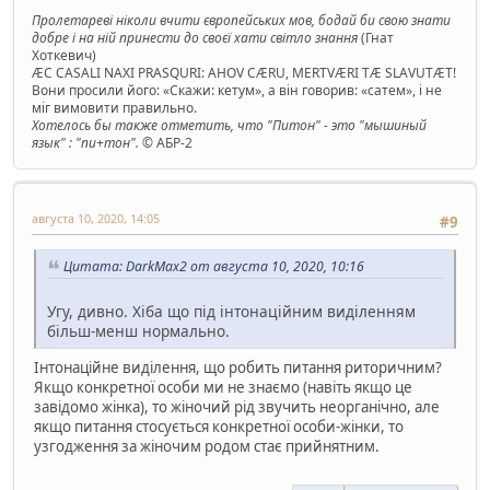
Пролетареві ніколи вчити європейських мов, бодай би свою знати
добре і на ній принести до своєї хати світло знання
(Гнат
Хоткевич)
ÆC CASALI NAXI PRASQURI: AHOV CÆRU, MERTVÆRI TÆ SLAVUTÆT!
Вони просили його: «Скажи: кетум», а він говорив: «сатем», і не
міг вимовити правильно.
Хотелось бы также отметить, что "Питон" - это "мышиный
язык" : "пи+тон".
© АБР-2
августа 10, 2020, 14:05
#9
Цитата: DarkMax2 от августа 10, 2020, 10:16
Угу, дивно. Хіба що під інтонаційним виділенням
більш-менш нормально.
Інтонаційне виділення, що робить питання риторичним?
Якщо конкретної особи ми не знаємо (навіть якщо це
завідомо жінка), то жіночий рід звучить неорганічно, але
якщо питання стосується конкретної особи-жінки, то
узгодження за жіночим родом стає прийнятним.