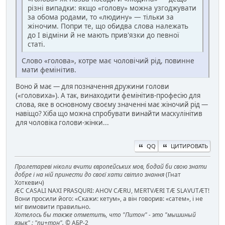
різні випадки: якщо «голову» можна узгоджувати
за обома родами, то «людину» — тільки за
жіночим. Попри те, що обидва слова належать
до І відміни й не мають прив'язки до певної
статі.
Слово «голова», котре має чоловічий рід, повинне
мати фемінітив.
Воно й має — для позначення дружини голови
(«головиха»). А так, винаходити фемінітив-професію для
слова, яке в основному своєму значенні має жіночий рід —
навіщо? Хіба що можна спробувати винайти маскулінітив
для чоловіка голови-жінки...
QQ
ЦИТИРОВАТЬ
Пролетареві ніколи вчити європейських мов, бодай би свою знати
добре і на ній принести до своєї хати світло знання
(Гнат
Хоткевич)
ÆC CASALI NAXI PRASQURI: AHOV CÆRU, MERTVÆRI TÆ SLAVUTÆT!
Вони просили його: «Скажи: кетум», а він говорив: «сатем», і не
міг вимовити правильно.
Хотелось бы также отметить, что "Питон" - это "мышиный
язык" : "пи+тон".
© АБР-2