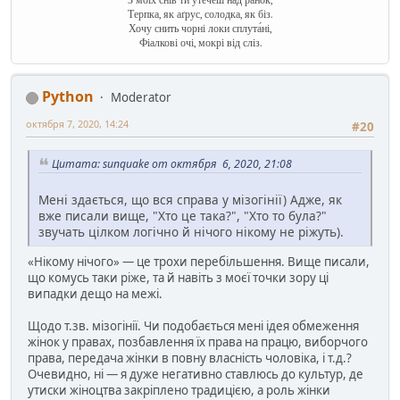
З моїх снів ти утечеш над ранок,
Терпка, як аґрус, солодка, як біз.
Хочу снить чорні локи сплута́ні,
Фіалкові очі, мокрі від сліз.
Python
Moderator
октября 7, 2020, 14:24
#20
Цитата: sunquake от октября 6, 2020, 21:08
Мені здається, що вся справа у мізогінії) Адже, як
вже писали вище, "Хто це така?", "Хто то була?"
звучать цілком логічно й нічого нікому не ріжуть).
«Нікому нічого» — це трохи перебільшення. Вище писали,
що комусь таки ріже, та й навіть з моєї точки зору ці
випадки дещо на межі.
Щодо т.зв. мізогінії. Чи подобається мені ідея обмеження
жінок у правах, позбавлення їх права на працю, виборчого
права, передача жінки в повну власність чоловіка, і т.д.?
Очевидно, ні — я дуже негативно ставлюсь до культур, де
утиски жіноцтва закріплено традицією, а роль жінки