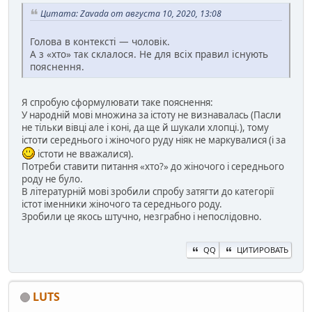
Цитата: Zavada от августа 10, 2020, 13:08
Голова в контексті — чоловік.
А з «хто» так склалося. Не для всіх правил існують
пояснення.
Я спробую сформулювати таке пояснення:
У народній мові множина за істоту не визнавалась (Пасли
не тільки вівці але і коні, да ще й шукали хлопці.), тому
істоти середнього і жіночого руду ніяк не маркувалися (і за
істоти не вважалися).
Потреби ставити питання «хто?» до жіночого і середнього
роду не було.
В літературній мові зробили спробу затягти до категорії
істот іменники жіночого та середнього роду.
Зробили це якось штучно, незграбно і непослідовно.
QQ
ЦИТИРОВАТЬ
LUTS