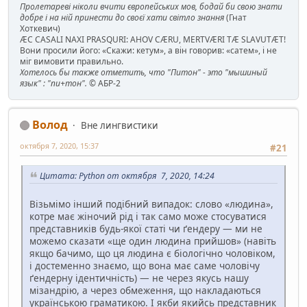
Пролетареві ніколи вчити європейських мов, бодай би свою знати
добре і на ній принести до своєї хати світло знання
(Гнат
Хоткевич)
ÆC CASALI NAXI PRASQURI: AHOV CÆRU, MERTVÆRI TÆ SLAVUTÆT!
Вони просили його: «Скажи: кетум», а він говорив: «сатем», і не
міг вимовити правильно.
Хотелось бы также отметить, что "Питон" - это "мышиный
язык" : "пи+тон".
© АБР-2
Волод
Вне лингвистики
октября 7, 2020, 15:37
#21
Цитата: Python от октября 7, 2020, 14:24
Візьмімо інший подібний випадок: слово «людина»,
котре має жіночий рід і так само може стосуватися
представників будь-якої статі чи ґендеру — ми не
можемо сказати «ще один людина прийшов» (навіть
якщо бачимо, що ця людина є біологічно чоловіком,
і достеменно знаємо, що вона має саме чоловічу
ґендерну ідентичність) — не через якусь нашу
мізандрію, а через обмеження, що накладаються
українською граматикою. І якби якийсь представник