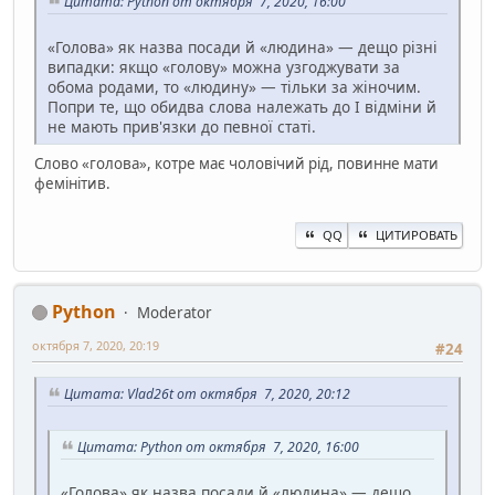
Цитата: Python от октября 7, 2020, 16:00
«Голова» як назва посади й «людина» — дещо різні
випадки: якщо «голову» можна узгоджувати за
обома родами, то «людину» — тільки за жіночим.
Попри те, що обидва слова належать до І відміни й
не мають прив'язки до певної статі.
Слово «голова», котре має чоловічий рід, повинне мати
фемінітив.
QQ
ЦИТИРОВАТЬ
Python
Moderator
октября 7, 2020, 20:19
#24
Цитата: Vlad26t от октября 7, 2020, 20:12
Цитата: Python от октября 7, 2020, 16:00
«Голова» як назва посади й «людина» — дещо