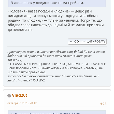
З «головою» у людини вже нема проблем.
«Голова» як назва посади й «людина» — дещо різні
випадки: якщо «голову» можна узгоджувати за обома
родами, то «людину» — тільки за жіночим. Попри те, що
обидва слова належать до І відміни й не мають прив'язки
до певної статі.
QQ
ЦИТИРОВАТЬ
Пролетареві ніколи вчити європейських мов, бодай би свою знати
добре і на ній принести до своєї хати світло знання
(Гнат
Хоткевич)
ÆC CASALI NAXI PRASQURI: AHOV CÆRU, MERTVÆRI TÆ SLAVUTÆT!
Вони просили його: «Скажи: кетум», а він говорив: «сатем», і не
міг вимовити правильно.
Хотелось бы также отметить, что "Питон" - это "мышиный
язык" : "пи+тон".
© АБР-2
Vlad26t
октября 7, 2020, 20:12
#23