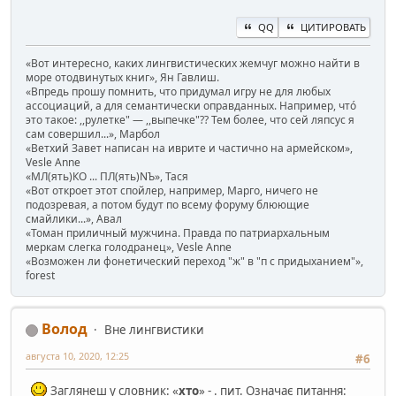
QQ
ЦИТИРОВАТЬ
«Вот интересно, каких лингвистических жемчуг можно найти в
море отодвинутых книг», Ян Гавлиш.
«Впредь прошу помнить, что придумал игру не для любых
ассоциаций, а для семантически оправданных. Например, чтó
это такое: ,,рулетке" — ,,выпечке"?? Тем более, что сей ляпсус я
сам совершил...», Марбол
«Ветхий Завет написан на иврите и частично на армейском»,
Vesle Anne
«МЛ(ять)КО ... ПЛ(ять)NЪ», Тася
«Вот откроет этот спойлер, например, Марго, ничего не
подозревая, а потом будут по всему форуму блюющие
смайлики...», Авал
«Томан приличный мужчина. Правда по патриархальным
меркам слегка голодранец», Vesle Anne
«Возможен ли фонетический переход "ж" в "п с придыханием"»,
forest
Волод
Вне лингвистики
августа 10, 2020, 12:25
#6
Заглянеш у словник: «
хто
» - . пит. Означає питання: