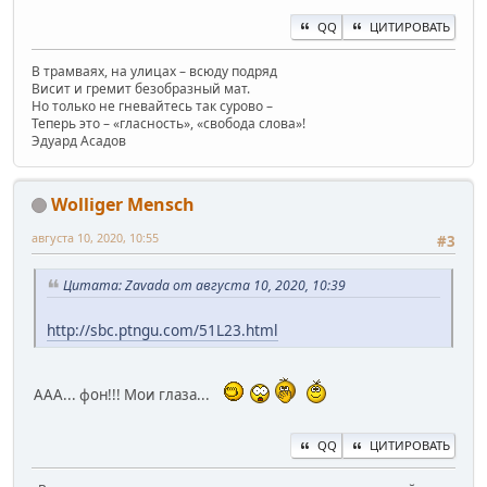
QQ
ЦИТИРОВАТЬ
В трамваях, на улицах – всюду подряд
Висит и гремит безобразный мат.
Но только не гневайтесь так сурово –
Теперь это – «гласность», «свобода слова»!
Эдуард Асадов
Wolliger Mensch
августа 10, 2020, 10:55
#3
Цитата: Zavada от августа 10, 2020, 10:39
http://sbc.ptngu.com/51L23.html
ААА... фон!!! Мои глаза...
QQ
ЦИТИРОВАТЬ