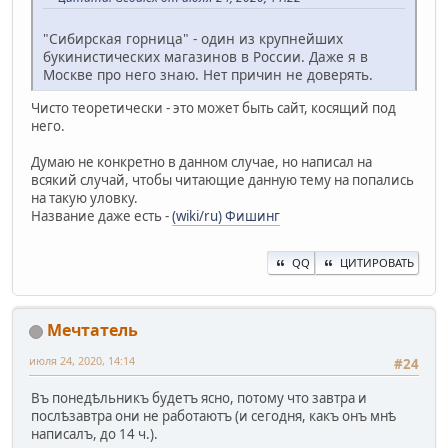
"Сибирская горница" - один из крупнейших
букинистических магазинов в России. Даже я в
Москве про него знаю. Нет причин не доверять.
Чисто теоретически - это может быть сайт, косящий под
него.
Думаю не конкретно в данном случае, но написал на
всякий случай, чтобы читающие данную тему на попались
на такую уловку.
Название даже есть -
(wiki/ru) Фишинг
QQ
ЦИТИРОВАТЬ
Мечтатель
июля 24, 2020, 14:14
#24
Въ понедѣльникъ будетъ ясно, потому что завтра и
послѣзавтра они не работаютъ (и сегодня, какъ онъ мнѣ
написалъ, до 14 ч.).