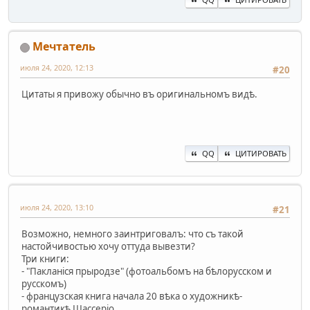
Мечтатель
июля 24, 2020, 12:13
#20
Цитаты я привожу обычно въ оригинальномъ видѣ.
QQ
ЦИТИРОВАТЬ
июля 24, 2020, 13:10
#21
Возможно, немного заинтриговалъ: что съ такой
настойчивостью хочу оттуда вывезти?
Три книги:
- "Пакланiся прыродзе" (фотоальбомъ на бѣлорусском и
русскомъ)
- французская книга начала 20 вѣка о художникѣ-
романтикѣ Шассерio