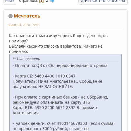
2
Страницы
1
ВНИЗ
ДЕЙСТВИЯ ПОЛЬЗОВАТЕЛЯ
Мечтатель
июля 24, 2020, 09:48
Какъ заплатить магазину черезъ Яндекс деньги, къ
примѣру?
Выслали какой-то списокъ варiантовъ, ничего не
понимаю:
Цитировать
- Оплата по QR от СБ: первоочередная отправка
- Карта СБ: 5469 4400 1019 0347
Получатель: Нина Анатольевна., Сообщение
получателю: НЕ ЗАПОЛНЯЙТЕ.
- При оплате с карт иных банков ( не СберБанк),
рекомендуем оплачивать на карту ВТБ
Карта ВТБ: 5350 8200 6671 8392 Владимир
Анатольевич
- yandex.деньги, счет 4100146679303 (если сумма
не превышает 3000 рублей, свыше по