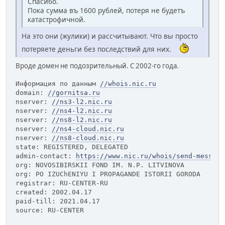
Спасибо.
Пока сумма въ 1600 рублей, потеря не будетъ
катастрофичной.
На это они (жулики) и рассчитывают. Что вы просто
потеряете деньги без последствий для них.
Вроде домен не подозрительный. С 2002-го года.
Информация по данным 
//whois.nic.ru
domain: 
//gornitsa.ru
nserver: 
//ns3-l2.nic.ru
nserver: 
//ns4-l2.nic.ru
nserver: 
//ns8-l2.nic.ru
nserver: 
//ns4-cloud.nic.ru
nserver: 
//ns8-cloud.nic.ru
state: REGISTERED, DELEGATED
admin-contact: 
https://www.nic.ru/whois/send-message
org: NOVOSIBIRSKII FOND IM. N.P. LITVINOVA
org: PO IZUChENIYU I PROPAGANDE ISTORII GORODA
registrar: RU-CENTER-RU
created: 2002.04.17
paid-till: 2021.04.17
source: RU-CENTER