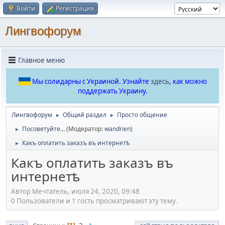
Войти
Регистрация
Лингвофорум
Главное меню
Мы солидарны с Украиной. Узнайте
здесь
, как можно
поддержать Украину.
Лингвофорум
Общий раздел
Просто общение
►
►
Посоветуйте…
(Модератор:
wandrien
)
►
Какъ оплатить заказъ въ интернетѣ
►
Какъ оплатить заказъ въ
интернетѣ
Автор Мечтатель, июля 24, 2020, 09:48
0 Пользователи и 1 гость просматривают эту тему.