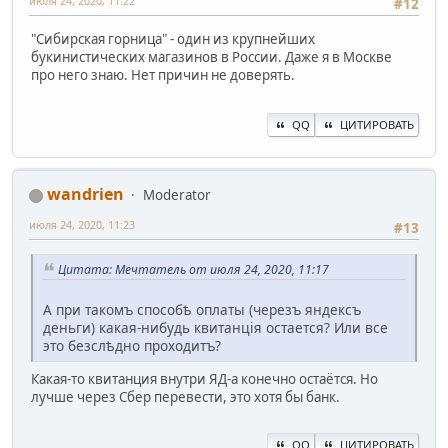
июля 24, 2020, 11:22
#12
"Сибирская горница" - один из крупнейших
букинистических магазинов в России. Даже я в Москве
про него знаю. Нет причин не доверять.
QQ
ЦИТИРОВАТЬ
wandrien
Moderator
июля 24, 2020, 11:23
#13
Цитата: Мечтатель от июля 24, 2020, 11:17
А при такомъ способѣ оплаты (черезъ яндексъ
деньги) какая-нибудь квитанцiя остается? Или все
это безслѣдно проходитъ?
Какая-то квитанция внутри ЯД-а конечно остаётся. Но
лучше через Сбер перевести, это хотя бы банк.
QQ
ЦИТИРОВАТЬ