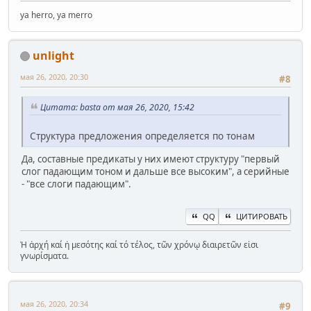
ya herro, ya merro
unlight
мая 26, 2020, 20:30
#8
Цитата: basta от мая 26, 2020, 15:42
Структура предложения определяется по тонам
Да, составные предикаты у них имеют структуру "первый
слог падающим тоном и дальше все высоким", а серийные
- "все слоги падающим".
QQ
ЦИТИРОВАТЬ
Ἡ ἀρχή καί ἡ μεσότης καί τό τέλος, τῶν χρόνῳ διαιρετῶν εἰσι
γνωρίσματα.
мая 26, 2020, 20:34
#9