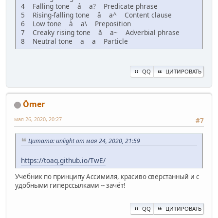
4 Falling tone ả a? Predicate phrase
5 Rising-falling tone â a^ Content clause
6 Low tone à a\ Preposition
7 Creaky rising tone ã a~ Adverbial phrase
8 Neutral tone a a Particle
QQ
ЦИТИРОВАТЬ
Ömer
мая 26, 2020, 20:27
#7
Цитата: unlight от мая 24, 2020, 21:59
https://toaq.github.io/TwE/
Учебник по принципу Ассимиля, красиво свёрстанный и с
удобными гиперссылками -- зачёт!
QQ
ЦИТИРОВАТЬ