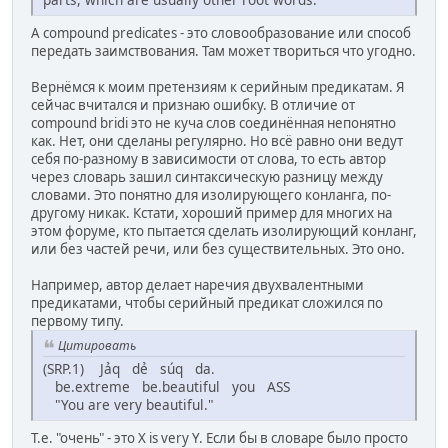
А compound predicates - это словообразование или способ
передать заимствования. Там может твориться что угодно.
Вернёмся к моим претензиям к серийным предикатам. Я
сейчас вчитался и признаю ошибку. В отличие от
compound bridi это не куча слов соединённая непонятно
как. Нет, они сделаны регулярно. Но всё равно они ведут
себя по-разному в зависимости от слова, то есть автор
через словарь зашил синтаксическую разницу между
словами. Это понятно для изолирующего конланга, по-
другому никак. Кстати, хороший пример для многих на
этом форуме, кто пытается сделать изолирующий конланг,
или без частей речи, или без существительных. Это оно.
Например, автор делает наречия двухвалентными
предикатами, чтобы серийный предикат сложился по
первому типу.
Цитировать
(SRP.1) Jảq dẻ súq da.
be.extreme be.beautiful you ASS
"You are very beautiful."
Т.е. "очень" - это X is very Y. Если бы в словаре было просто