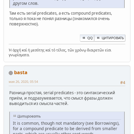
другом слов.
Там есть serial predicates, а есть compound predicates,
только я пока не понял разницы (знакомился очень
поверхностно).
QQ
ЦИТИРОВАТЬ
Ἡ ἀρχή καί ἡ μεσότης καί τό τέλος, τῶν χρόνῳ διαιρετῶν εἰσι
γνωρίσματα.
basta
мая 26, 2020, 05:54
#4
Разница простая, serial predicates - это синтаксический
приём, и подразумевается, что смысл фразы должен
выводиться из смысла частей.
Цитировать
It is common, though not mandatory (see Borrowings),
for a compound predicate to be derived from smaller
parts, which are usually other root words.