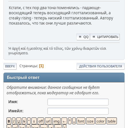
Кстати, с тех пор два тона поменялись - падающе-
восходящий теперь восходящий глоттализованный, а
creaky rising - теперь низкий глоттализованный. Автору
показалось, что так они лучше различаются.
QQ
ЦИТИРОВАТЬ
Ἡ ἀρχή καί ἡ μεσότης καί τό τέλος, τῶν χρόνῳ διαιρετῶν εἰσι
γνωρίσματα.
Страницы
1
ВВЕРХ
ДЕЙСТВИЯ ПОЛЬЗОВАТЕЛЯ
Быстрый ответ
Обратите внимание: данное сообщение не будет
отображаться, пока модератор не одобрит его.
Имя:
Имейл: