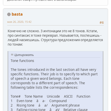
basta
мая 26, 2020, 15:42
#6
Конечно не сложно. 3 интонации это не 8 тонов. Кстати,
про синтаксис я тоже переврал. Называется, поспешишь -
людей насмешишь. Структура предложения определяется
по тонам:
Цитировать
Tone functions
The tones introduced in the last section all have very
specific functions. Their job is to specify to which part
of speech a given word belongs. Each tone
corresponds to a different part of speech. The
following table lists the correspondences:
Tone# Tone Name Unicode ASCII Function
1 Even tone ā a- Compound
2 Rising tone á a/ Argument phrase
3 Falling-rising tone ǎ aV Relative clause