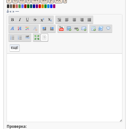
á
«
»
—
ЕЩЁ
Проверка: