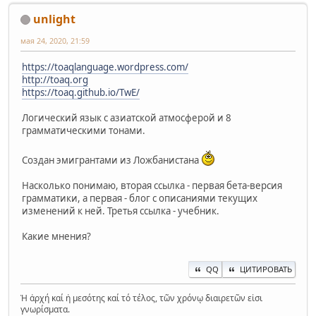
unlight
мая 24, 2020, 21:59
https://toaqlanguage.wordpress.com/
http://toaq.org
https://toaq.github.io/TwE/
Логический язык с азиатской атмосферой и 8
грамматическими тонами.
Создан эмигрантами из Ложбанистана
Насколько понимаю, вторая ссылка - первая бета-версия
грамматики, а первая - блог с описаниями текущих
изменений к ней. Третья ссылка - учебник.
Какие мнения?
QQ
ЦИТИРОВАТЬ
Ἡ ἀρχή καί ἡ μεσότης καί τό τέλος, τῶν χρόνῳ διαιρετῶν εἰσι
γνωρίσματα.