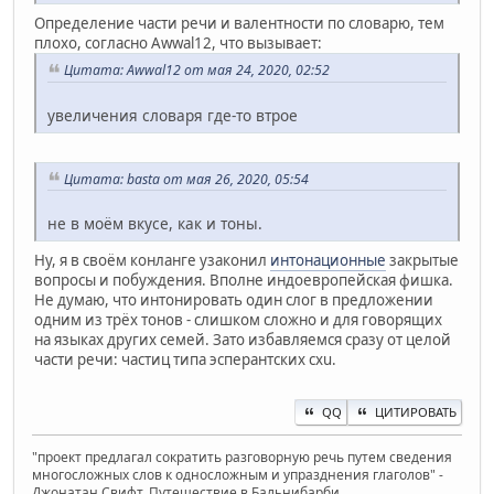
Определение части речи и валентности по словарю, тем
плохо, согласно Awwal12, что вызывает:
Цитата: Awwal12 от мая 24, 2020, 02:52
увеличения словаря где-то втрое
Цитата: basta от мая 26, 2020, 05:54
не в моём вкусе, как и тоны.
Ну, я в своём конланге узаконил
интонационные
закрытые
вопросы и побуждения. Вполне индоевропейская фишка.
Не думаю, что интонировать один слог в предложении
одним из трёх тонов - слишком сложно и для говорящих
на языках других семей. Зато избавляемся сразу от целой
части речи: частиц типа эсперантских cxu.
QQ
ЦИТИРОВАТЬ
"проект предлагал сократить разговорную речь путем сведения
многосложных слов к односложным и упразднения глаголов" -
Джонатан Свифт. Путешествие в Бальнибарби