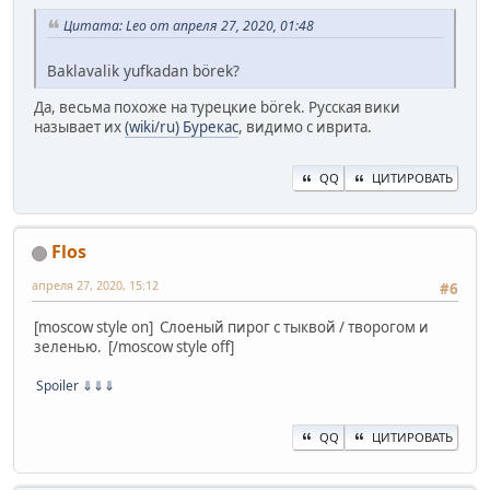
Цитата: Leo от апреля 27, 2020, 01:48
Baklavalik yufkadan börek?
Да, весьма похоже на турецкие börek. Русская вики
называет их
(wiki/ru) Бурекас
, видимо с иврита.
QQ
ЦИТИРОВАТЬ
Flos
апреля 27, 2020, 15:12
#6
[moscow style on] Слоеный пирог с тыквой / творогом и
зеленью. [/moscow style off]
Spoiler
⇓⇓⇓
QQ
ЦИТИРОВАТЬ