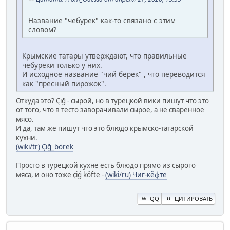
Название "чебурек" как-то связано с этим
словом?
Крымские татары утверждают, что правильные
чебуреки только у них.
И исходное название "чий берек" , что переводится
как "пресный пирожок".
Откуда это? Çiğ - сырой, но в турецкой вики пишут что это
от того, что в тесто заворачивали сырое, а не сваренное
мясо.
И да, там же пишут что это блюдо крымско-татарской
кухни.
(wiki/tr) Çiğ_börek
Просто в турецкой кухне есть блюдо прямо из сырого
мяса, и оно тоже çiğ köfte -
(wiki/ru) Чиг-кёфте
QQ
ЦИТИРОВАТЬ