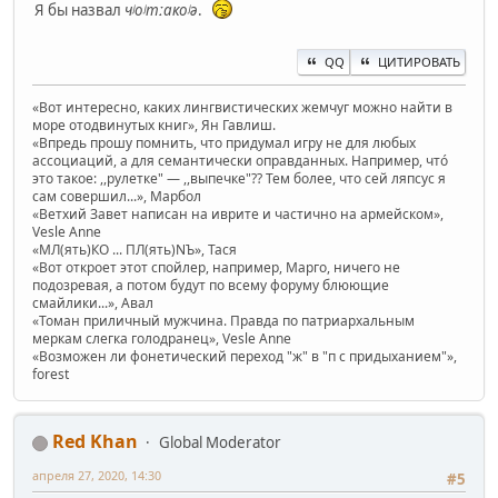
Я бы назвал
чʲоʲтːакоʲә
.
QQ
ЦИТИРОВАТЬ
«Вот интересно, каких лингвистических жемчуг можно найти в
море отодвинутых книг», Ян Гавлиш.
«Впредь прошу помнить, что придумал игру не для любых
ассоциаций, а для семантически оправданных. Например, чтó
это такое: ,,рулетке" — ,,выпечке"?? Тем более, что сей ляпсус я
сам совершил...», Марбол
«Ветхий Завет написан на иврите и частично на армейском»,
Vesle Anne
«МЛ(ять)КО ... ПЛ(ять)NЪ», Тася
«Вот откроет этот спойлер, например, Марго, ничего не
подозревая, а потом будут по всему форуму блюющие
смайлики...», Авал
«Томан приличный мужчина. Правда по патриархальным
меркам слегка голодранец», Vesle Anne
«Возможен ли фонетический переход "ж" в "п с придыханием"»,
forest
Red Khan
Global Moderator
апреля 27, 2020, 14:30
#5