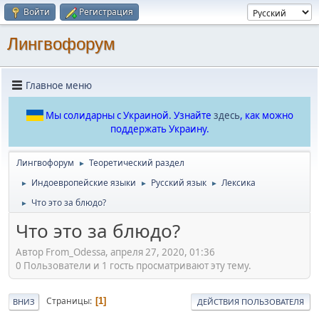
Войти
Регистрация
Лингвофорум
Главное меню
Мы солидарны с Украиной. Узнайте
здесь
, как можно
поддержать Украину.
Лингвофорум
Теоретический раздел
►
Индоевропейские языки
Русский язык
Лексика
►
►
►
Что это за блюдо?
►
Что это за блюдо?
Автор From_Odessa, апреля 27, 2020, 01:36
0 Пользователи и 1 гость просматривают эту тему.
Страницы
1
ВНИЗ
ДЕЙСТВИЯ ПОЛЬЗОВАТЕЛЯ