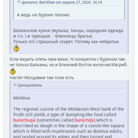
Цитата: Red Khan от апреля 27, 2020, 16:14
А ведь на буреки похоже.
Балканская кухня (музыка, танцы, народная одежда
и т.п. ) и турецкая - близнецы братья.
Только это страшный секрет. Потому как небратья.
Если верить опять-таки вики, то конкретно с буреком там
не только Балканы, но и Ближний Восток включая Магриб.
Насчёт Молдавии там тоже есть
Цитировать
Moldova
The regional cuisine of the Moldavian West bank of the
Pruth still yields a type of dumpling-like food called
burechiuşe
(sometimes called
burechiţe
) which is
described as dough in the shape of a ravioli-like square
which is filled with mushrooms such as Boletus edulis,
and sealed around its edges and then tossed and