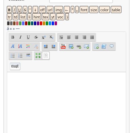
á
«
»
—
ЕЩЁ